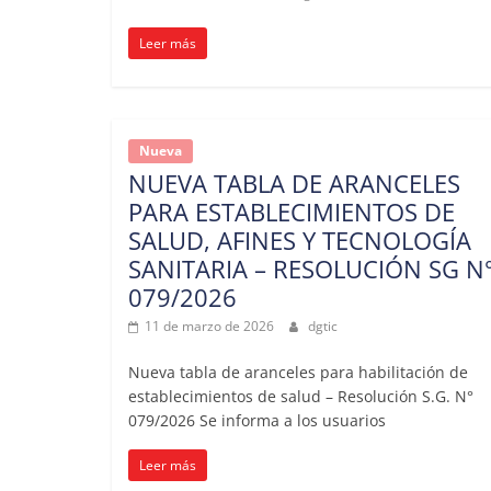
Establecimiento
Leer más
y
Tecnología
Nueva
de
NUEVA TABLA DE ARANCELES
PARA ESTABLECIMIENTOS DE
la
SALUD, AFINES Y TECNOLOGÍA
SANITARIA – RESOLUCIÓN SG N
Salud
079/2026
11 de marzo de 2026
dgtic
Nueva tabla de aranceles para habilitación de
establecimientos de salud – Resolución S.G. N°
079/2026 Se informa a los usuarios
Leer más