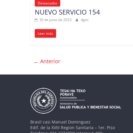
Destacados
NUEVO SERVICIO 154
30 de junio de 2023
dgtic
Leer más
← Anterior
Brasil casi Manuel Dominguez
Edif. de la XVIII Region Sanitaria – 1er. Piso