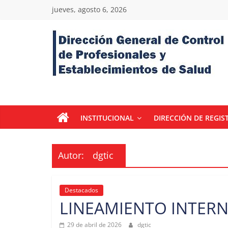
Skip
jueves, agosto 6, 2026
to
content
Dirección
General
de
INSTITUCIONAL
DIRECCIÓN DE REGIS
Control
Autor:
dgtic
de
Destacados
Profesiones,
LINEAMIENTO INTERN
29 de abril de 2026
dgtic