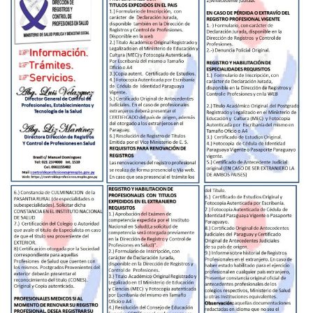
Establecimientos
y
Tecnología
de
la
Salud